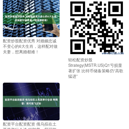
配资炒股配资优秀 对婚姻忠诚
不变心的6大生肖，这样配对做
夫妻，想离婚都难！
轻松配资炒股
Strategy(MSTR.US)Q1亏损显
著扩张 比特币储备策略仍“高歌
猛进”
配资平台配资配资 俄乌拟在土