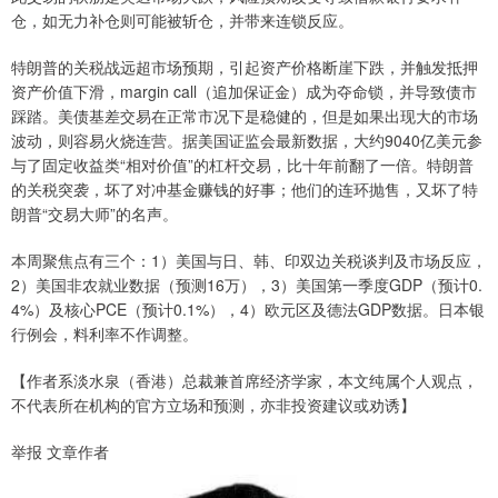
仓，如无力补仓则可能被斩仓，并带来连锁反应。
特朗普的关税战远超市场预期，引起资产价格断崖下跌，并触发抵押
资产价值下滑，margin call（追加保证金）成为夺命锁，并导致债市
踩踏。美债基差交易在正常市况下是稳健的，但是如果出现大的市场
波动，则容易火烧连营。据美国证监会最新数据，大约9040亿美元参
与了固定收益类“相对价值”的杠杆交易，比十年前翻了一倍。特朗普
的关税突袭，坏了对冲基金赚钱的好事；他们的连环抛售，又坏了特
朗普“交易大师”的名声。
本周聚焦点有三个：1）美国与日、韩、印双边关税谈判及市场反应，
2）美国非农就业数据（预测16万），3）美国第一季度GDP（预计0.
4%）及核心PCE（预计0.1%），4）欧元区及德法GDP数据。日本银
行例会，料利率不作调整。
【作者系淡水泉（香港）总裁兼首席经济学家，本文纯属个人观点，
不代表所在机构的官方立场和预测，亦非投资建议或劝诱】
举报 文章作者