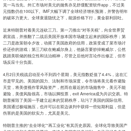
克一马当先。外汇市场对美元的抛售亦见舒缓配资软件app，不过美
元指数仍在100以下。IMF大幅下调了全球经济增长预测，并警告明年
的破坏力更大。全球衰退隐忧之下，能源价格下行，黄金获利回吐。
近来特朗普对着美元连砍三刀。第一刀推出“对等关税”，向全世界贸
易宣战，并推翻了二战后美国开放本国市场建立起来的国际秩序；第
二刀是政策朝令夕改，动摇了美国政府的信用，政策变成了菜市场讨
价还价的游戏；第三刀砍在鲍威尔身上，他扬言要炒掉鲍威尔，公然
践踏美联储的独立性和法治精神，尽管之后他对言论作出修正，但市
场反应十分负面。
4月2日关税战启动至今不到四个星期，美元指数贬值了4.4%，这在汇
市是罕见的。美国的国力、法制和市场深度，令市场将美元看作避险
天堂，将美债视作零风险资产，然而在最近的市场抛售中，美元不能
避险，美债风险很高，市场以脚投票，exit America成为共识交易。特
朗普摧毁了美国一手建立起来的贸易秩序，玷污了美国的国际信用。
美国通过极端施压，也许可以在双边谈判中获得一些短期利益，但是
伤害的是美国的软实力，尤其是美元。
特朗普主推的“去全球化”“再工业化”有其历史原因。全球化导致美国产