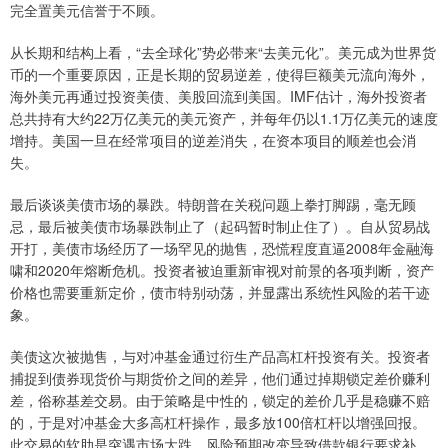
完全置美元信誉于不顾。
从长期和结构上看，“去全球化”势必带来“去美元化”。美元成为世界货
币的一个重要原因，正是长期的贸易逆差，使得巨额美元流向海外，
海外美元再通过投资美债、美股回流到美国。IMF估计，海外投资者
总共持有大约22万亿美元的美元资产，并每年仍以1.1万亿美元的速度
增持。美国一旦在经常项目的逆差消失，在资本项目的顺差也会消
失。
最后谈谈美债市场的暴跌。特朗普在关税问题上拳打脚踢，毫无顾
忌，最后被美债市场暴跌制止了（起码暂时制止住了）。自从贸易战
开打，美债市场经历了一场罕见的抛售，恐慌程度直逼2008年金融海
啸和2020年熔断危机。投资者被迫重新审视对前景的各项判断，资产
价格也需要重新定价，债市特别动荡，并显露出系统性风险的若干迹
象。
美债这次被抛售，与对冲基金通过衍生产品高杠杆投资有关。投资者
捕捉到债券现货价与期货价之间的差异，他们通过掉期锁定差价赚利
差，俗称基差交易。由于策略是中性的，锁定的差价几乎是稳赚不赔
的，于是对冲基金大多高杠杆操作，最多放100倍杠杆以增强回报。
此交易的软肋是突遇市场大跌，风险预期改变导致借款银行要求补