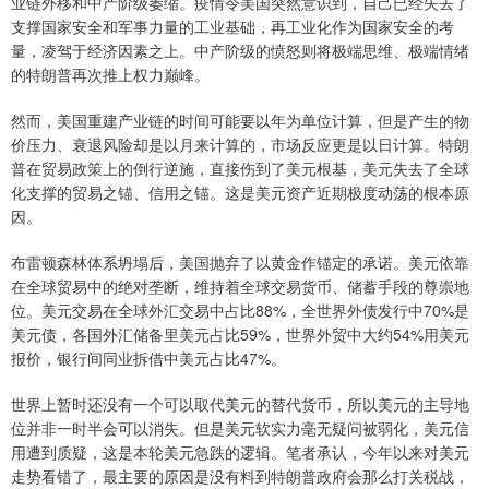
业链外移和中产阶级萎缩。疫情令美国突然意识到，自己已经失去了
支撑国家安全和军事力量的工业基础，再工业化作为国家安全的考
量，凌驾于经济因素之上。中产阶级的愤怒则将极端思维、极端情绪
的特朗普再次推上权力巅峰。
然而，美国重建产业链的时间可能要以年为单位计算，但是产生的物
价压力、衰退风险却是以月来计算的，市场反应更是以日计算。特朗
普在贸易政策上的倒行逆施，直接伤到了美元根基，美元失去了全球
化支撑的贸易之锚、信用之锚。这是美元资产近期极度动荡的根本原
因。
布雷顿森林体系坍塌后，美国抛弃了以黄金作锚定的承诺。美元依靠
在全球贸易中的绝对垄断，维持着全球交易货币、储蓄手段的尊崇地
位。美元交易在全球外汇交易中占比88%，全世界外债发行中70%是
美元债，各国外汇储备里美元占比59%，世界外贸中大约54%用美元
报价，银行间同业拆借中美元占比47%。
世界上暂时还没有一个可以取代美元的替代货币，所以美元的主导地
位并非一时半会可以消失。但是美元软实力毫无疑问被弱化，美元信
用遭到质疑，这是本轮美元急跌的逻辑。笔者承认，今年以来对美元
走势看错了，最主要的原因是没有料到特朗普政府会那么打关税战，